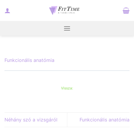
Skip
to
content
Funkcionális anatómia
Vissza:
Néhány szó a vizsgáról
Funkcionális anatómia