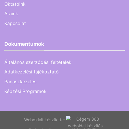
Oktatóink
Áraink
Kapcsolat
Dokumentumok
Általános szerződési feltételek
Adatkezelési tájékoztató
Panaszkezelés
Képzési Programok
Weboldalt készítette: