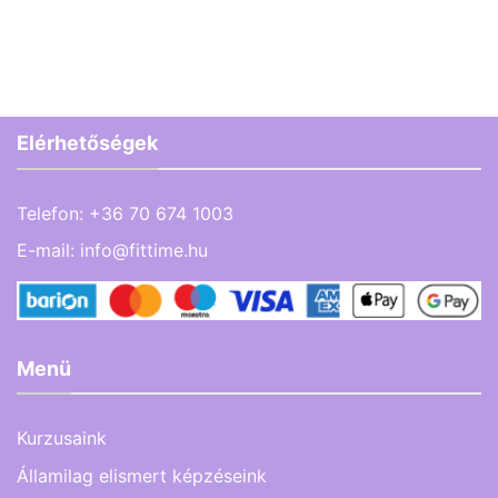
Elérhetőségek
Telefon:
+36 70 674 1003
E-mail:
info@fittime.hu
Menü
Kurzusaink
Államilag elismert képzéseink