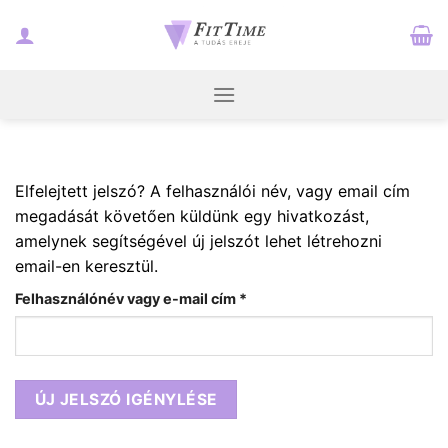
Skip
to
content
Elfelejtett jelszó? A felhasználói név, vagy email cím
megadását követően küldünk egy hivatkozást,
amelynek segítségével új jelszót lehet létrehozni
email-en keresztül.
Kötelező
Felhasználónév vagy e-mail cím
*
ÚJ JELSZÓ IGÉNYLÉSE