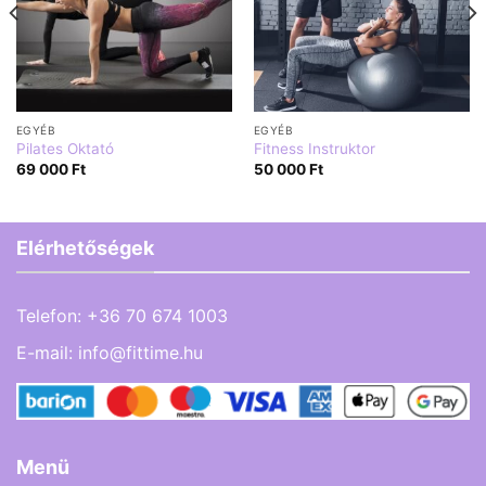
EGYÉB
EGYÉB
Pilates Oktató
Fitness Instruktor
69 000
Ft
50 000
Ft
Elérhetőségek
Telefon:
+36 70 674 1003
E-mail:
info@fittime.hu
Menü