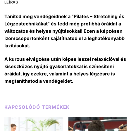
LEÍRÁS
Tanítsd meg vendégeidnek a “Pilates – Stretching és
Légzéstechnikákat” és tedd még profibbá óráidat a
változatos és helyes nyújtásokkal! Ezen a képzésen
izomcsoportonként sajátíthatod el a leghatékonyabb
lazításokat.
A kurzus elvégzése után képes leszel relaxációval és
kiseszközös nyújtó gyakorlatokkal is színesíteni
óráidat, így ezekre, valamint a helyes légzésre is
megtaníthatod a vendégeidet.
KAPCSOLÓDÓ TERMÉKEK