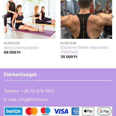
KURZUSOK
KURZUSOK
Edzőtermi Gépek Használata
Gerinctréning Oktató
(Felsőtest)
69 000
Ft
35 000
Ft
Elérhetőségek
Telefon:
+36 70 674 1003
E-mail:
info@fittime.hu