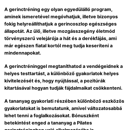
A gerinctréning egy olyan egyedülálló program,
aminek ismeretével megóvhatjuk, illetve bizonyos
fokig helyreállíthatjuk a gerincoszlop egészséges
állapotát. Az ülő, illetve mozgásszegény életmód
törvényszerű velejárója a hát és a derékfájás, ami
már egészen fiatal kortól meg tudja keseríteni a
mindennapokat.
A gerinctréninggel megtaníthatod a vendégeidnek a
helyes testtartást, a különböző gyakorlatok helyes
kivitelezését és, hogy nyújtással, a pozitúrák
kitartásával hogyan tudják fájdalmaikat csökkenteni.
A tananyag gyakorlati részében különböző eszközös
gyakorlatokat is bemutatunk, amivel változatosabbá
lehet tenni a foglalkozásokat. Bónuszként
betekintést enged a tananyag a Pilates