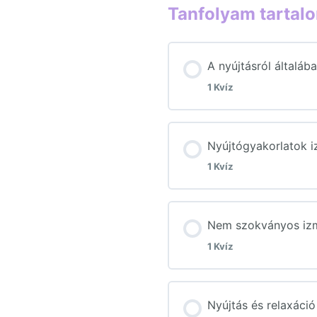
Tanfolyam tartal
A nyújtásról általáb
1 Kvíz
Lecke tartalom
Nyújtógyakorlatok i
1 Kvíz
1. Ellenőrző kérd
Lecke tartalom
Nem szokványos izm
1 Kvíz
2. Ellenőrző kérd
Lecke tartalom
Nyújtás és relaxáció