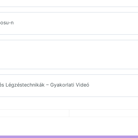
ések (P. – Stretching és Légzéstechnikák)
Bosu-n
 és Légzéstechnikák – Gyakorlati Videó
ések (P. – Stretching és Légzéstechnikák)