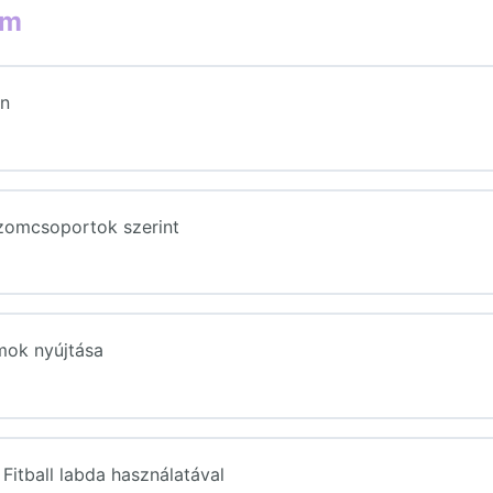
om
an
zomcsoportok szerint
ések (P. – Stretching és Légzéstechnikák)
ok nyújtása
ések (P. – Stretching és Légzéstechnikák)
 Fitball labda használatával