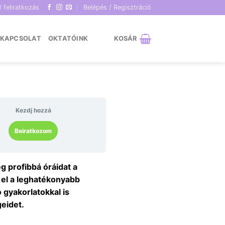
l feliratkozás
Belépés / Regisztráció
KAPCSOLAT
OKTATÓINK
KOSÁR
Kezdj hozzá
Beiratkozom
g profibbá óráidat a
 el a leghatékonyabb
 gyakorlatokkal is
geidet.