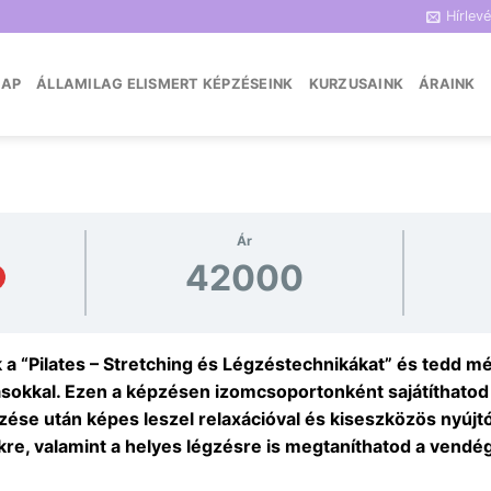
Hírlevé
LAP
ÁLLAMILAG ELISMERT KÉPZÉSEINK
KURZUSAINK
ÁRAINK
Ár
42000
 “Pilates – Stretching és Légzéstechnikákat” és tedd mé
ásokkal. Ezen a képzésen izomcsoportonként sajátíthatod
zése után képes leszel relaxációval és kiseszközös nyújtó
ekre, valamint a helyes légzésre is megtaníthatod a vendé