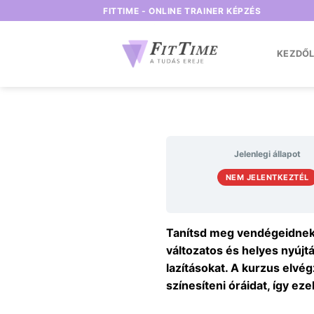
Skip
FITTIME - ONLINE TRAINER KÉPZÉS
to
content
KEZDŐ
Jelenlegi állapot
NEM JELENTKEZTÉL
Tanítsd meg vendégeidnek a
változatos és helyes nyújt
lazításokat. A kurzus elvég
színesíteni óráidat, így ez