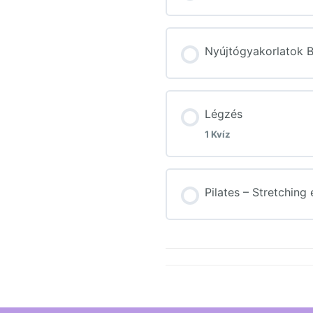
3. Ellenőrző kérd
Nyújtógyakorlatok 
Légzés
1 Kvíz
Lecke tartalom
Pilates – Stretching
4. Ellenőrző kérd