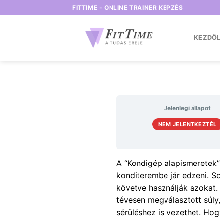
Skip
FITTIME - ONLINE TRAINER KÉPZÉS
to
content
KEZDŐ
Jelenlegi állapot
NEM JELENTKEZTÉL
A “Kondigép alapismeretek” 
konditerembe jár edzeni. S
követve használják azokat. 
tévesen megválasztott súly,
sérüléshez is vezethet. Hog