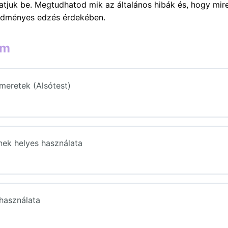
juk be. Megtudhatod mik az általános hibák és, hogy mire 
redményes edzés érdekében.
om
meretek (Alsótest)
nek helyes használata
ések (Edzőtermi Gépek Használata/ Alsótest)
használata
ések (Edzőtermi Gépek Használata / Alsótest)