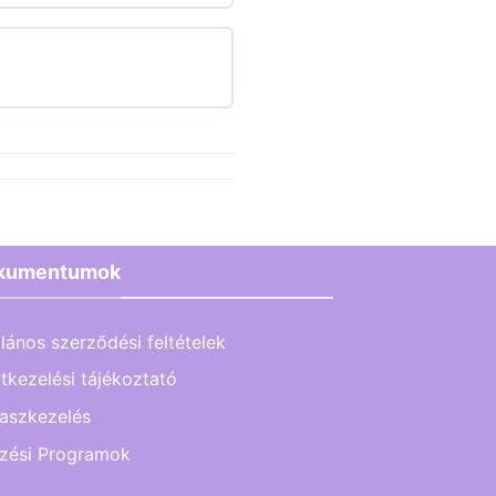
kumentumok
alános szerződési feltételek
tkezelési tájékoztató
aszkezelés
zési Programok