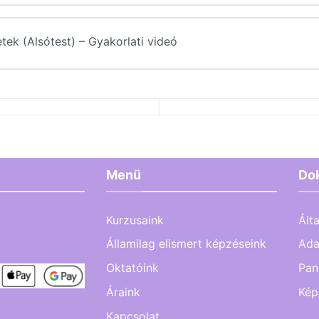
tek (Alsótest) – Gyakorlati videó
ések (Edzőtermi Gépek Használata / Alsótest)
Menü
Do
Kurzusaink
Ált
Államilag elismert képzéseink
Ada
Oktatóink
Pan
Áraink
Kép
Kapcsolat