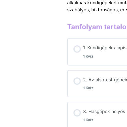
alkalmas kondigépeket mutat
szabályos, biztonságos, e
Tanfolyam tartal
1. Kondigépek alapis
1 Kvíz
Lecke tartalom
2. Az alsótest gépei
1 Kvíz
1. Ellenőrző kérd
Lecke tartalom
3. Hasgépek helyes 
1 Kvíz
2. Ellenőrző kérd