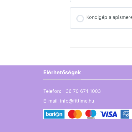
Lecke tartalom
Kondigép alapismere
3. Ellenőrző kérd
Elérhetőségek
Telefon:
+36 70 674 1003
E-mail:
info@fittime.hu