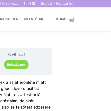
l feliratkozás
Belépés / Regisztráció
KAPCSOLAT
OKTATÓINK
KOSÁR
Kezdj hozzá
Beiratkozom
k a saját erőnléte miatt
gépen lévő utasítást
álat, rossz testtartás,
atástalan, de akár
 alsó és felsőtest edzésére