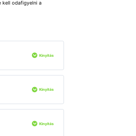
kell odafigyelni a
Kinyitás
Kinyitás
Kinyitás