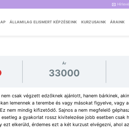
Hírlevé
LAP
ÁLLAMILAG ELISMERT KÉPZÉSEINK
KURZUSAINK
ÁRAINK
Ár
33000
nem csak végzett edzőknek ajánlott, hanem bárkinek, akine
okan lemennek a terembe és vagy másokat figyelve, vagy a 
Ez nem mindig kifizetődő. Sajnos a nem megfelelő géphaszn
 esetleg a gyakorlat rossz kivitelezése jobb esetben csak h
y ezt elkerüld, érdemes ezt a két kurzust elvégezni, ahol az